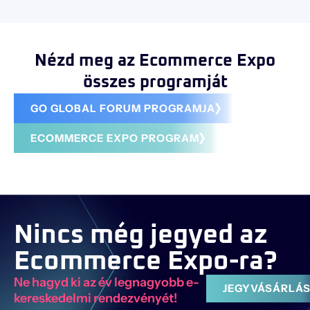
Nézd meg az Ecommerce Expo
összes programját
GO GLOBAL FORUM PROGRAMJA
ECOMMERCE EXPO PROGRAM
Nincs még jegyed az
Ecommerce Expo-ra?
Ne hagyd ki az év legnagyobb e-
JEGYVÁSÁRLÁ
kereskedelmi rendezvényét!