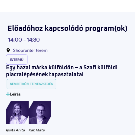
Előadóhoz kapcsolódó program(ok)
14:00 -
14:30
Shoprenter terem
INTERJÚ
Egy hazai márka külföldön – a Szafi külföldi
piacralépésének tapasztalatai
NEMZETKÖZI TERJESZKEDÉS
Leírás
Ipsits Anita
Rab Máté