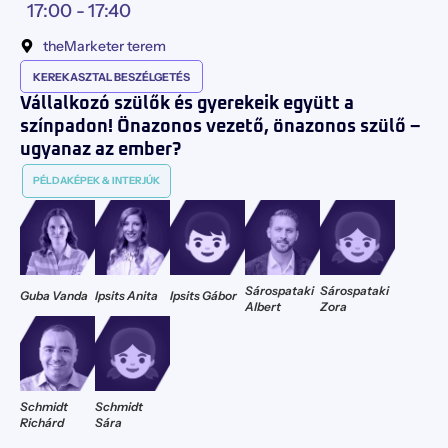
17:00 -
17:40
theMarketer terem
KEREKASZTAL BESZÉLGETÉS
Vállalkozó szülők és gyerekeik együtt a
színpadon! Önazonos vezető, önazonos szülő –
ugyanaz az ember?
PÉLDAKÉPEK & INTERJÚK
Sárospataki
Sárospataki
Guba Vanda
Ipsits Anita
Ipsits Gábor
Albert
Zora
Schmidt
Schmidt
Richárd
Sára