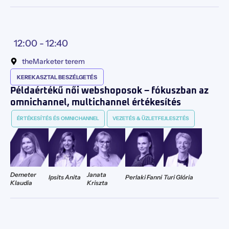
12:00 -
12:40
theMarketer terem
KEREKASZTAL BESZÉLGETÉS
Példaértékű női webshoposok – fókuszban az
omnichannel, multichannel értékesítés
ÉRTÉKESÍTÉS ÉS OMNICHANNEL
VEZETÉS & ÜZLETFEJLESZTÉS
Demeter
Janata
Ipsits Anita
Perlaki Fanni
Turi Glória
Klaudia
Kriszta