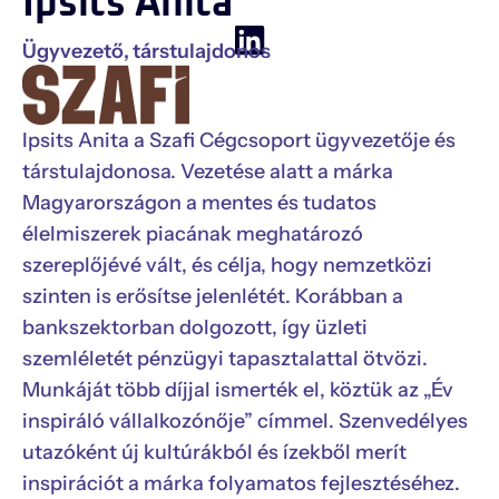
Ipsits Anita
Ügyvezető, társtulajdonos
Ipsits
Anita a Szafi Cégcsoport ügyvezetője és
társtulajdonosa. Vezetése alatt a márka
Magyarországon a mentes és tudatos
élelmiszerek piacának meghatározó
szereplőjévé vált, és célja, hogy nemzetközi
szinten is erősítse jelenlétét. Korábban a
bankszektorban dolgozott, így üzleti
szemléletét pénzügyi tapasztalattal ötvözi.
Munkáját több díjjal ismerték el, köztük az „Év
inspiráló vállalkozónője” címmel. Szenvedélyes
utazóként új kultúrákból és ízekből merít
inspirációt a márka folyamatos fejlesztéséhez.