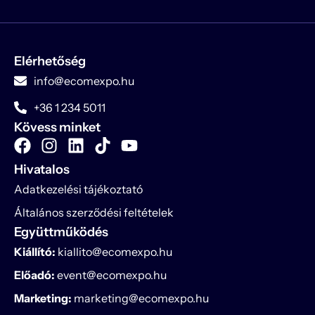
Elérhetőség
info@ecomexpo.hu
+36 1 234 5011
Kövess minket
Hivatalos
Adatkezelési tájékoztató
Általános szerződési feltételek
Együttműködés
Kiállító:
kiallito@ecomexpo.hu
Előadó:
event@ecomexpo.hu
Marketing:
marketing@ecomexpo.hu