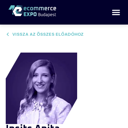
VISSZA AZ ÖSSZES ELŐADÓHOZ