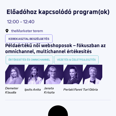
Előadóhoz kapcsolódó program(ok)
12:00 -
12:40
theMarketer terem
KEREKASZTAL BESZÉLGETÉS
Példaértékű női webshoposok – fókuszban az
omnichannel, multichannel értékesítés
ÉRTÉKESÍTÉS ÉS OMNICHANNEL
VEZETÉS & ÜZLETFEJLESZTÉS
Demeter
Janata
Ipsits Anita
Perlaki Fanni
Turi Glória
Klaudia
Kriszta