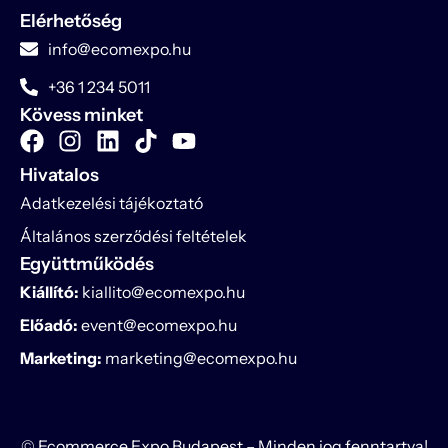
Elérhetőség
info@ecomexpo.hu
+36 1 234 5011
Kövess minket
Hivatalos
Adatkezelési tájékoztató
Általános szerződési feltételek
Együttműködés
Kiállító:
kiallito@ecomexpo.hu
Előadó:
event@ecomexpo.hu
Marketing:
marketing@ecomexpo.hu
© Ecommerce Expo Budapest – Minden jog fenntartva!