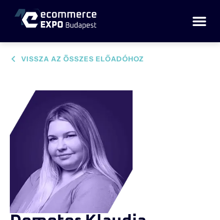
VISSZA AZ ÖSSZES ELŐADÓHOZ