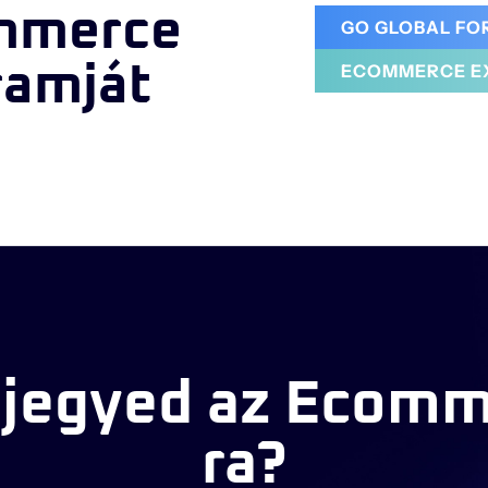
mmerce
GO GLOBAL F
ramját
ECOMMERCE E
 jegyed az Ecomm
ra?