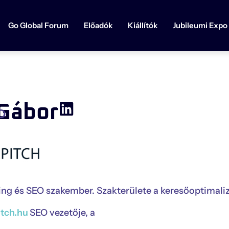
Go Global Forum
Előadók
Kiállítók
Jubileumi Expo
Gábor
O
ng és SEO szakember. Szakterülete a keresőoptimalizá
itch.hu
SEO vezetője, a