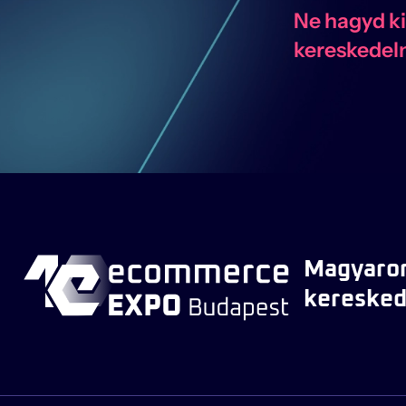
Ne hagyd ki
kereskedel
Magyaror
keresked