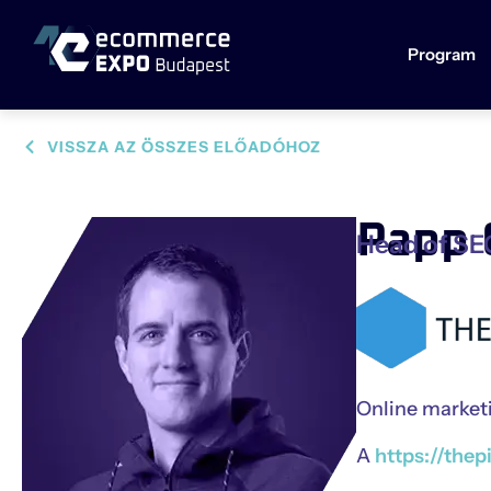
Program
VISSZA AZ ÖSSZES ELŐADÓHOZ
Papp 
Head of SE
Online marketi
A
https://thep