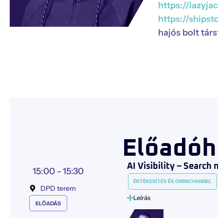
https://lazyja
https://shipst
hajós bolt tár
Előadóh
AI Visibility – Search
15:00 -
15:30
ÉRTÉKESÍTÉS ÉS OMNICHANNEL
DPD terem
Leírás
ELŐADÁS