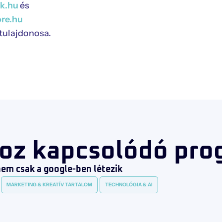
ck.hu
és
ore.hu
stulajdonosa.
oz kapcsolódó pro
 nem csak a google-ben létezik
MARKETING & KREATÍV TARTALOM
TECHNOLÓGIA & AI