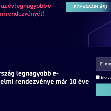
 az év legnagyobb e-
JEGYVÁSÁRLÁS
mi rendezvényét!
szág legnagyobb e-
Elolv
elmi rendezvénye már 10 éve