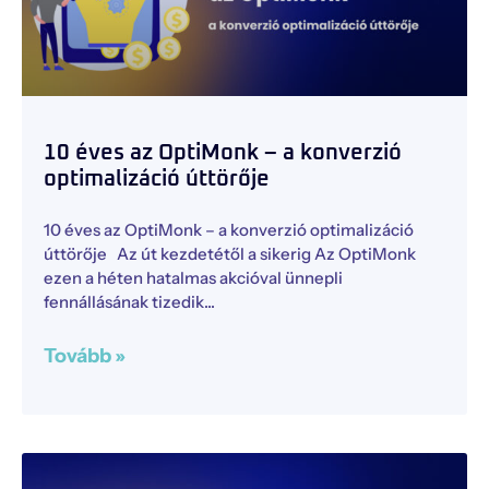
10 éves az OptiMonk – a konverzió
optimalizáció úttörője
10 éves az OptiMonk – a konverzió optimalizáció
úttörője Az út kezdetétől a sikerig Az OptiMonk
ezen a héten hatalmas akcióval ünnepli
fennállásának tizedik
Tovább »