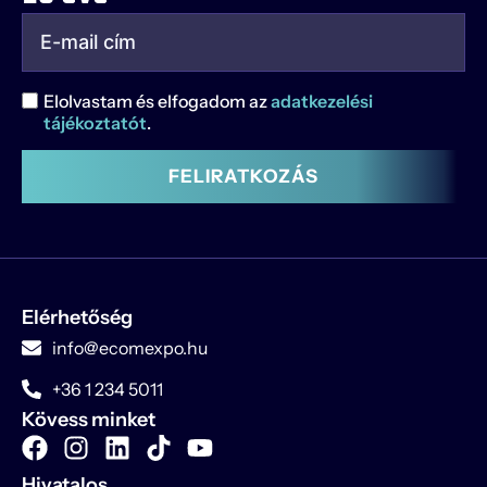
Elolvastam és elfogadom az
adatkezelési
tájékoztatót
.
FELIRATKOZÁS
Elérhetőség
info@ecomexpo.hu
+36 1 234 5011
Kövess minket
Hivatalos