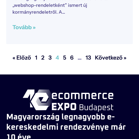
„webshop-rendeletként” ismert új
kormányrendeletről. A
Tovább »
« Előző
1
2
3
4
5
6
…
13
Következő »
Magyarország legnagyobb e-
kereskedelmi rendezvénye már
10 éve