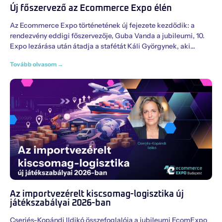
Új főszervező az Ecommerce Expo élén
Az Ecommerce Expo történetének új fejezete kezdődik: a
rendezvény eddigi főszervezője, Guba Vanda a jubileumi, 10.
Expo lezárása után átadja a stafétát Káli Györgynek, aki
Tovább olvasom →
Az importvezérelt kiscsomag-logisztika új
játékszabályai 2026-ban
Cserjés-Kopándi Ildikó összefoglalója a jubileumi EcomExpo