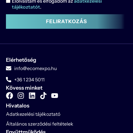
Elolvastam és elfogadom az
adatkezelési
tájékoztatót
.
FELIRATKOZÁS
Elérhetőség
info@ecomexpo.hu
+36 1 234 5011
Kövess minket
Hivatalos
Adatkezelési tájékoztató
Általános szerződési feltételek
Együttműködés