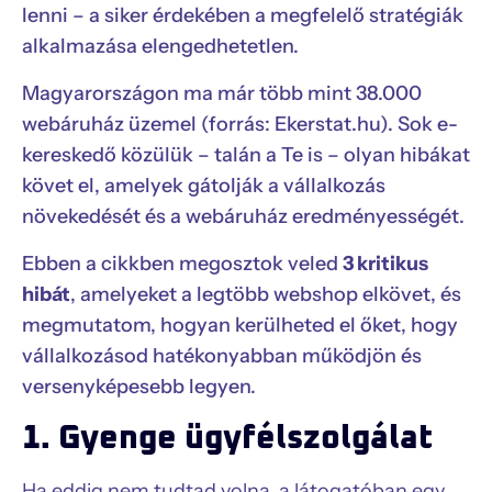
lenni – a siker érdekében a megfelelő stratégiák
alkalmazása elengedhetetlen.
Magyarországon ma már több mint 38.000
webáruház üzemel (forrás: Ekerstat.hu). Sok e-
kereskedő közülük – talán a Te is – olyan hibákat
követ el, amelyek gátolják a vállalkozás
növekedését és a webáruház eredményességét.
Ebben a cikkben megosztok veled
3 kritikus
hibát
, amelyeket a legtöbb webshop elkövet, és
megmutatom, hogyan kerülheted el őket, hogy
vállalkozásod hatékonyabban működjön és
versenyképesebb legyen.
1. Gyenge ügyfélszolgálat
Ha eddig nem tudtad volna, a látogatóban egy