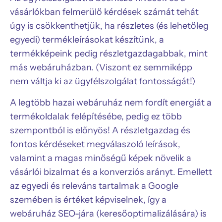
vásárlókban felmerülő kérdések számát tehát
úgy is csökkenthetjük, ha részletes (és lehetőleg
egyedi) termékleírásokat készítünk, a
termékképeink pedig részletgazdagabbak, mint
más webáruházban. (Viszont ez semmiképp
nem váltja ki az ügyfélszolgálat fontosságát!)
A legtöbb hazai webáruház nem fordít energiát a
termékoldalak felépítésébe, pedig ez több
szempontból is előnyös! A részletgazdag és
fontos kérdéseket megválaszoló leírások,
valamint a magas minőségű képek növelik a
vásárlói bizalmat és a konverziós arányt. Emellett
az egyedi és releváns tartalmak a Google
szemében is értéket képviselnek, így a
webáruház SEO-jára (keresőoptimalizálására) is