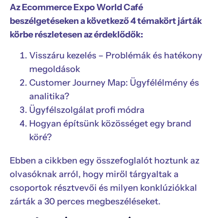
Az Ecommerce Expo World Café
beszélgetéseken a következő 4 témakört járták
körbe részletesen az érdeklődők:
Visszáru kezelés – Problémák és hatékony
megoldások
Customer Journey Map: Ügyfélélmény és
analitika?
Ügyfélszolgálat profi módra
Hogyan építsünk közösséget egy brand
köré?
Ebben a cikkben egy összefoglalót hoztunk az
olvasóknak arról, hogy miről tárgyaltak a
csoportok résztvevői és milyen konklúziókkal
zárták a 30 perces megbeszéléseket.