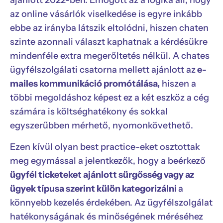
ajánlott 2022-ben. Emögött az a logika áll, hogy
az online vásárlók viselkedése is egyre inkább
ebbe az irányba látszik eltolódni, hiszen chaten
szinte azonnali választ kaphatnak a kérdésükre
mindenféle extra megerőltetés nélkül. A chates
ügyfélszolgálati csatorna mellett ajánlott az
e-
mailes kommunikáció promótálása,
hiszen a
többi megoldáshoz képest ez a két eszköz a cég
számára is költséghatékony és sokkal
egyszerűbben mérhető, nyomonkövethető.
Ezen kívül olyan best practice-eket osztottak
meg egymással a jelentkezők, hogy a beérkező
ügyfél ticketeket ajánlott sürgősség vagy az
ügyek típusa szerint külön kategorizálni
a
könnyebb kezelés érdekében. Az ügyfélszolgálat
hatékonyságának és minőségének méréséhez