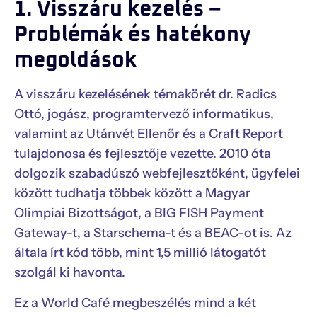
1. Visszáru kezelés –
Problémák és hatékony
megoldások
A visszáru kezelésének témakörét dr. Radics
Ottó, jogász, programtervező informatikus,
valamint az Utánvét Ellenőr és a Craft Report
tulajdonosa és fejlesztője vezette. 2010 óta
dolgozik szabadúszó webfejlesztőként, ügyfelei
között tudhatja többek között a Magyar
Olimpiai Bizottságot, a BIG FISH Payment
Gateway-t, a Starschema-t és a BEAC-ot is. Az
általa írt kód több, mint 1,5 millió látogatót
szolgál ki havonta.
Ez a World Café megbeszélés mind a két