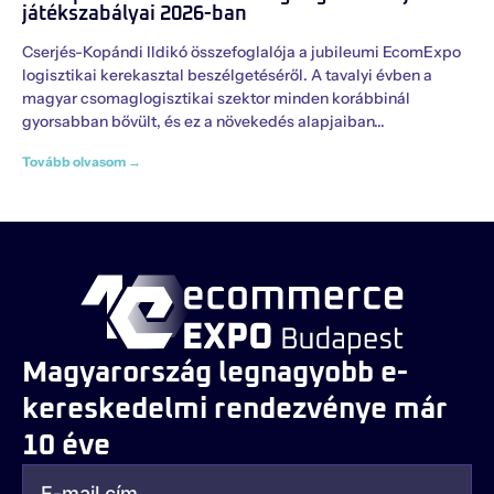
játékszabályai 2026-ban
Cserjés-Kopándi Ildikó összefoglalója a jubileumi EcomExpo
logisztikai kerekasztal beszélgetéséről. A tavalyi évben a
magyar csomaglogisztikai szektor minden korábbinál
gyorsabban bővült, és ez a növekedés alapjaiban
Tovább olvasom →
Magyarország legnagyobb e-
kereskedelmi rendezvénye már
10 éve