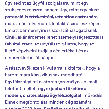
úgy tekint az ügyfélszolgálatra, mint egy
szükséges rosszra, hanem úgy, mint egy plusz
potenciális értékesítési/retention csatornára,
máris más folyamatok kialakítására lesz képes.
Emiatt bármennyire is szőrszálhasogatásnak
tűnik, akár érdemes lehet személyiségteszttel is
felvételiztetni az ügyfélszolgálatra, hogy az
illető képviselni tudja a cég értékeit és az
emberekkel is jól bánjon.
A résztvevők ezen kívül arra is kitértek, hogy a
három mára klasszikusnak mondható
ügyfélszolgálati csatorna (személyes, e-mail,
telefon) mellett
egyre jobban tör előre a
modern, chates alapú ügyfélszolgálati
működés.
Ennek megfontolása minden cég számára