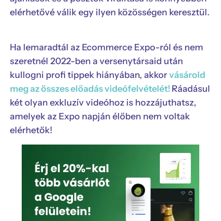
elérhetővé válik egy ilyen közösségen keresztül.
Ha lemaradtál az Ecommerce Expo-ról és nem
szeretnél 2022-ben a versenytársaid után
kullogni profi tippek hiányában, akkor
vásárold
meg az összes előadás videófelvételét!
Ráadásul
két olyan exkluzív videóhoz is hozzájuthatsz,
amelyek az Expo napján élőben nem voltak
elérhetők!