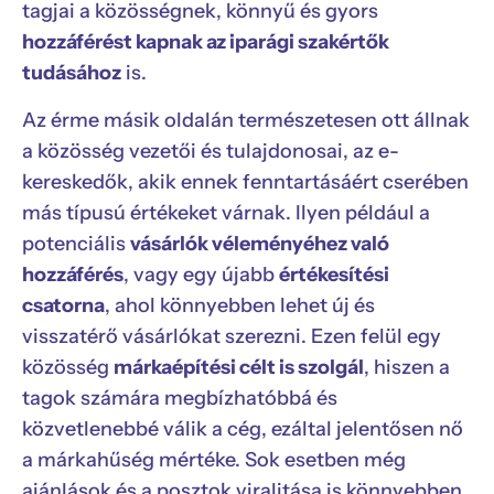
tagjai a közösségnek, könnyű és gyors
hozzáférést kapnak az iparági szakértők
tudásához
is.
Az érme másik oldalán természetesen ott állnak
a közösség vezetői és tulajdonosai, az e-
kereskedők, akik ennek fenntartásáért cserében
más típusú értékeket várnak. Ilyen például a
potenciális
vásárlók véleményéhez való
hozzáférés
, vagy egy újabb
értékesítési
csatorna
, ahol könnyebben lehet új és
visszatérő vásárlókat szerezni. Ezen felül egy
közösség
márkaépítési célt is szolgál
, hiszen a
tagok számára megbízhatóbbá és
közvetlenebbé válik a cég, ezáltal jelentősen nő
a márkahűség mértéke. Sok esetben még
ajánlások és a posztok viralitása is könnyebben