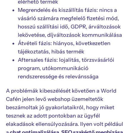
elérhető termék
Megrendelés és kiszállítás fázis: nincs a
vásárló számára megfelelő fizetési mód,
hosszú szállítási idő, GDPR, árváltozások
lekövetése, díjváltozások kommunikálása
Átvételi fázis: hiányos, következetlen
tájékoztatás, hibás termék
Aftersales fázis: lojalitás, törzsvásárlói
program, utókommunikáció
rendszeressége és relevánssága
A problémák kibeszélését követően a World
Cafén jelen levő webshop üzemeltetők
beszámoltak jó gyakorlataikról, hogy miket
tesznek az adott pontokban az ügyfél
elakadások ellensúlyozására. Ilyen volt például
a
chat optimalizálása, SEO szakértő megbízása,