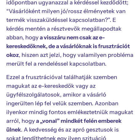
időpontban ugyanazzal a kérdéssel kezdődött;
“Vásárlóként milyen jó/rossz élményetek van
termék visszaküldéssel kapcsolatban?”. E
kérdés mentén a résztvevők megállapodtak
abban, hogy
a visszáru nem csak az e-
kereskedőknek, de a vásárlóknak is frusztrációt
okoz
, hiszen azt jelzi, hogy valamilyen probléma
merült fel a rendeléssel kapcsolatban.
Ezzel a frusztrációval találhatják szemben
magukat az e-kereskedők vagy az
ügyfélszolgálatosok, amikor a vásárló
ingerülten lép fel velük szemben. Azonban
ilyenkor mindig fontos emlékeztetniük magukat
arról, hogy
a „vonal” mindkét felén emberek
ülnek
. A kedvesség és az apró gesztusok is
sokat lendíthetnek egy ilyen szituáció