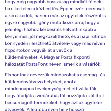
hogy még nagyobb bosszúság mindkét félnek,
ha sikertelen a kézbesítés. Éppen ezért nemcsak
a kereskedők, hanem már az ügyfelek részéről is
egyre nagyobb igény mutatkozik arra, hogy a
jelenlegi házhoz kézbesítés helyett inkább a
kényelmes, jól megközelíthető, és a napi rutinba
könnyedén illeszthető átvételi- vagy más néven
fixpontokon vegyék át a vevők a
küldeményeket. A Magyar Posta fixponti
hálózatát PostaPont néven ismerik a vásárlók.
Fixpontnak nevezzük mindazokat a csomag- és
küldeményátvevő helyeket, ahol a
mindennapos tevékenység mellett vállalták,
hogy átadják a webáruháztól hozzájuk szállított
becsomagolt termékeket, hogy azt az ügyfelek
átvegyék. A legtöbb ilyen hely hosszú