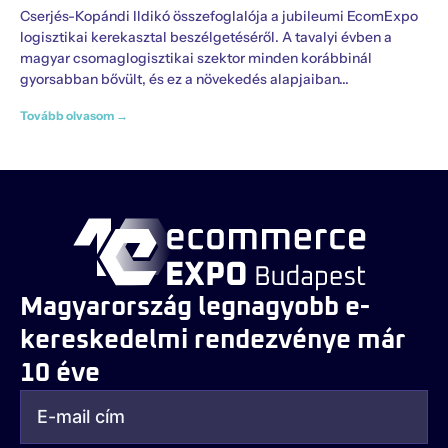
Cserjés-Kopándi Ildikó összefoglalója a jubileumi EcomExpo
logisztikai kerekasztal beszélgetéséről. A tavalyi évben a
magyar csomaglogisztikai szektor minden korábbinál
gyorsabban bővült, és ez a növekedés alapjaiban
Tovább olvasom →
Magyarország legnagyobb e-
kereskedelmi rendezvénye már
10 éve