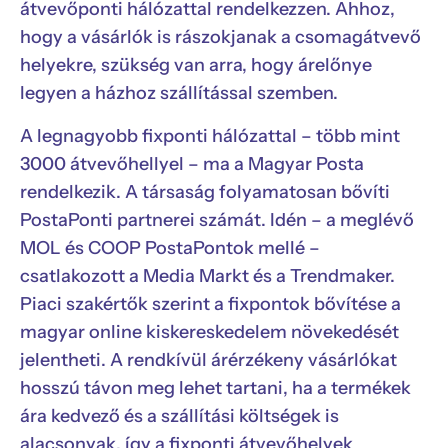
átvevőponti hálózattal rendelkezzen. Ahhoz,
hogy a vásárlók is rászokjanak a csomagátvevő
helyekre, szükség van arra, hogy árelőnye
legyen a házhoz szállítással szemben.
A legnagyobb fixponti hálózattal – több mint
3000 átvevőhellyel – ma a Magyar Posta
rendelkezik. A társaság folyamatosan bővíti
PostaPonti partnerei számát. Idén – a meglévő
MOL és COOP PostaPontok mellé –
csatlakozott a Media Markt és a Trendmaker.
Piaci szakértők szerint a fixpontok bővítése a
magyar online kiskereskedelem növekedését
jelentheti. A rendkívül árérzékeny vásárlókat
hosszú távon meg lehet tartani, ha a termékek
ára kedvező és a szállítási költségek is
alacsonyak, így a fixponti átvevőhelyek