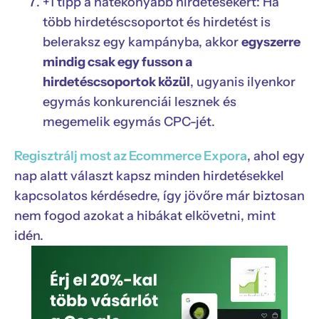
+1 tipp a hatékonyabb hirdetésekért: Ha
több hirdetéscsoportot és hirdetést is
beleraksz egy kampányba, akkor
egyszerre
mindig csak egy fusson a
hirdetéscsoportok közül
, ugyanis ilyenkor
egymás konkurenciái lesznek és
megemelik egymás CPC-jét.
Regisztrálj most az Ecommerce Expora
, ahol egy
nap alatt választ kapsz minden hirdetésekkel
kapcsolatos kérdésedre, így jövőre már biztosan
nem fogod azokat a hibákat elkövetni, mint
idén.