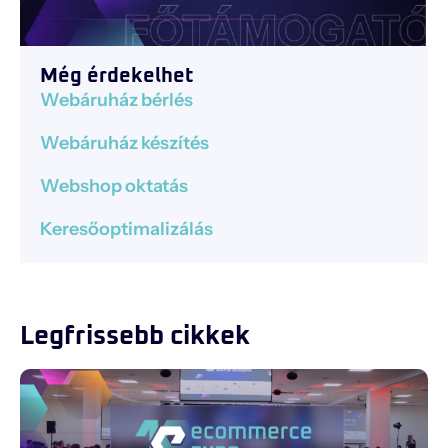
Még érdekelhet
Webáruház bérlés
Webáruház készítés
Webshop oktatás
Keresőoptimalizálás
Legfrissebb cikkek