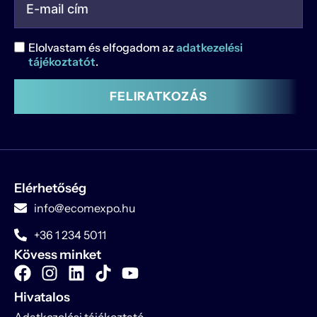
Elolvastam és elfogadom az
adatkezelési
tájékoztatót
.
FELIRATKOZÁS
Elérhetőség
info@ecomexpo.hu
+36 1 234 5011
Kövess minket
Hivatalos