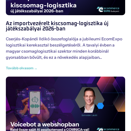
Az importvezérelt kiscsomag-logisztika új
játékszabályai 2026-ban
Cserjés-Kopándi Ildikó összefoglalója a jubileumi EcomExpo
logisztikai kerekasztal beszélgetéséről. A tavalyi évben a
magyar csomaglogisztikai szektor minden korábbinál
gyorsabban bővült, és ez a növekedés alapjaiban
Tovább olvasom →