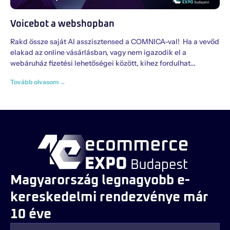
Voicebot a webshopban
Rakd össze saját AI asszisztensed a COMNICA-val! Ha a vevőd
elakad az online vásárlásban, vagy nem igazodik el a
webáruház fizetési lehetőségei között, kihez fordulhat
Tovább olvasom →
Magyarország legnagyobb e-
kereskedelmi rendezvénye már
10 éve