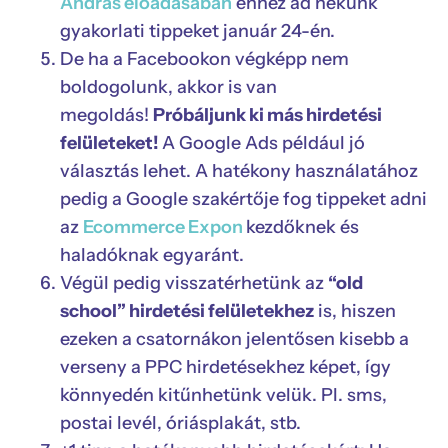
András előadásában
ehhez ad nekünk
gyakorlati tippeket január 24-én.
De ha a Facebookon végképp nem
boldogolunk, akkor is van
megoldás!
Próbáljunk ki más hirdetési
felületeket!
A Google Ads például jó
választás lehet. A hatékony használatához
pedig a Google szakértője fog tippeket adni
az
Ecommerce Expon
kezdőknek és
haladóknak egyaránt.
Végül pedig visszatérhetünk az
“old
school” hirdetési felületekhez
is, hiszen
ezeken a csatornákon jelentősen kisebb a
verseny a PPC hirdetésekhez képet, így
könnyedén kitűnhetünk velük. Pl. sms,
postai levél, óriásplakát, stb.