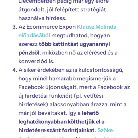
Decemberben pedig már egy előre
átgondolt, jól felépített stratégiát
használva hirdess.
Az Ecommerce Expon
Klausz Melinda
előadásából
megtudhatod, hogyan
szerezz
több kattintást ugyanannyi
pénzből
, miközben nő az elérésed és a
konverziód is.
A siker érdekében az is kulcsfontosságú,
hogy minél hamarabb megismerjük a
Facebook újdonságait, mert a Facebook az
új hirdetési funkcióit (pl. vetítési
hirdetések) alacsonyabban árazza, mint a
már jól beváltakat. Így a
lehető
leghatékonyabban költhetjük el a
hirdetésre szánt forintjainkat
.
Szőke