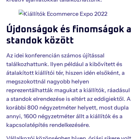
Újdonságok és finomságok a
standok között
Az idei konferencián számos újítással
találkozhattunk. Ilyen például a kibővített és
átalakított kiállítói tér, hiszen idén elsőként, a
megszokottnál nagyobb helyen
reprezentálhatták magukat a kiállítók, ráadásul
a standok elrendezése is eltért az eddigiektől. A
korábbi 800 négyzetméter helyett, most dupla
annyi, 1600 négyzetméter állt a kiállítók és a
kapcsolatépítés rendelkezésére.
Vállalkozói közönséghez híven, óriási sikere volt