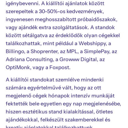
igénybevenni. A kiállítói ajánlatok között
szerepeltek a 30-50%-os kedvezmények,
ingyenesen meghosszabított próbaidőszakok,
vagy ajándék extra szolgáltatások. A standok
között sétálgatva az érdeklődők olyan cégekkel
találkozhattak, mint például a Webshippy, a
Billingo, a Shoprenter, az MPL, a SimplePay, az
Adriana Consulting, a Growww Digital, az
OptiMonk, vagy a Foxpost.
A kiállítói standokat szemlélve mindenki
számára egyértelművé vált, hogy az ott
megjelenő cégek hónapok intenzív munkáját
fektették bele egyetlen egy nap megjelenésébe,
hiszen esztétikus stand kialakítással, ötletes
ajándékokkal, felkészült szakemberekkel és
kreatív ajánlatokkal találkozhattunk.