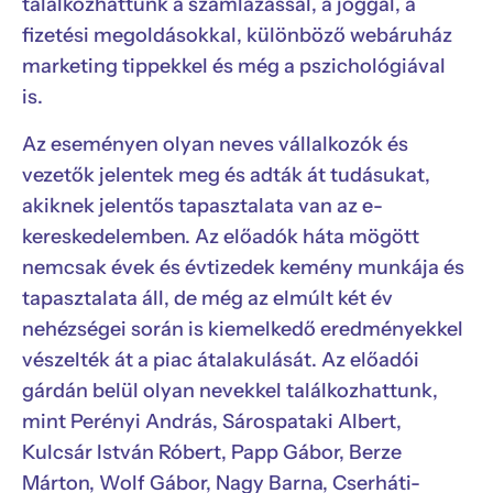
találkozhattunk a számlázással, a joggal, a
fizetési megoldásokkal, különböző webáruház
marketing tippekkel és még a pszichológiával
is.
Az eseményen olyan neves vállalkozók és
vezetők jelentek meg és adták át tudásukat,
akiknek jelentős tapasztalata van az e-
kereskedelemben. Az előadók háta mögött
nemcsak évek és évtizedek kemény munkája és
tapasztalata áll, de még az elmúlt két év
nehézségei során is kiemelkedő eredményekkel
vészelték át a piac átalakulását. Az előadói
gárdán belül olyan nevekkel találkozhattunk,
mint Perényi András, Sárospataki Albert,
Kulcsár István Róbert, Papp Gábor, Berze
Márton, Wolf Gábor, Nagy Barna, Cserháti-