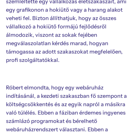
szemléltette egy vállalkozás életszakaszait, ami
egy grafikonon a hokiütő vagy a harang alakot
veheti fel. Bizton állíthatjuk, hogy az összes
vállalkozó a hokiütő formájú fejlődésről
álmodozik, viszont az sokak fejében
megválaszolatlan kérdés marad, hogyan
támogassa az adott szakaszokat megfelelően,
profi szolgáltatókkal.
Róbert elmondta, hogy egy webáruház
indításánál, a kezdeti szakaszban fő szempont a
költségcsökkentés és az egyik napról a másikra
való túlélés. Ebben a fáziban érdemes ingyenes
számlázó programokat és bérelhető
webáruházrendszert választani. Ebben a