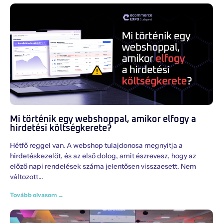
Mi történik egy webshoppal, amikor elfogy a
hirdetési költségkerete?
Hétfő reggel van. A webshop tulajdonosa megnyitja a
hirdetéskezelőt, és az első dolog, amit észrevesz, hogy az
előző napi rendelések száma jelentősen visszaesett. Nem
változott
Tovább olvasom →