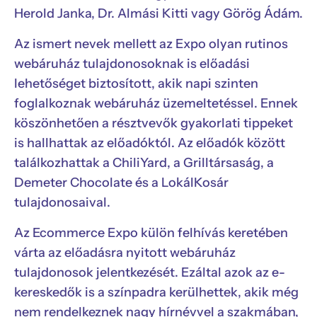
Herold Janka, Dr. Almási Kitti vagy Görög Ádám.
Az ismert nevek mellett az Expo olyan rutinos
webáruház tulajdonosoknak is előadási
lehetőséget biztosított, akik napi szinten
foglalkoznak webáruház üzemeltetéssel. Ennek
köszönhetően a résztvevők gyakorlati tippeket
is hallhattak az előadóktól. Az előadók között
találkozhattak a ChiliYard, a Grilltársaság, a
Demeter Chocolate és a LokálKosár
tulajdonosaival.
Az Ecommerce Expo külön felhívás keretében
várta az előadásra nyitott webáruház
tulajdonosok jelentkezését. Ezáltal azok az e-
kereskedők is a színpadra kerülhettek, akik még
nem rendelkeznek nagy hírnévvel a szakmában,