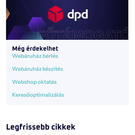
Még érdekelhet
Webáruház bérlés
Webáruház készítés
Webshop oktatás
Keresőoptimalizálás
Legfrissebb cikkek