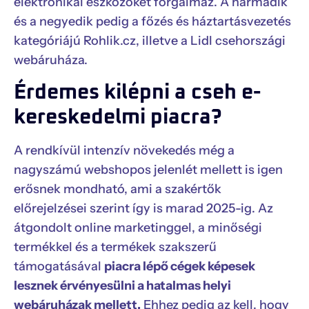
elektronikai eszközöket forgalmaz. A harmadik
és a negyedik pedig a főzés és háztartásvezetés
kategóriájú Rohlik.cz, illetve a Lidl csehországi
webáruháza.
Érdemes kilépni a cseh e-
kereskedelmi piacra?
A rendkívül intenzív növekedés még a
nagyszámú webshopos jelenlét mellett is igen
erősnek mondható, ami a szakértők
előrejelzései szerint így is marad 2025-ig. Az
átgondolt online marketinggel, a minőségi
termékkel és a termékek szakszerű
támogatásával
piacra lépő cégek képesek
lesznek érvényesülni a hatalmas helyi
webáruházak mellett.
Ehhez pedig az kell, hogy