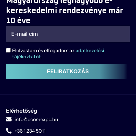
Magyarország legnagyobb e-
kereskedelmi rendezvénye már
10 éve
Elolvastam és elfogadom az
adatkezelési
tájékoztatót
.
FELIRATKOZÁS
Elérhetőség
info@ecomexpo.hu
+36 1 234 5011