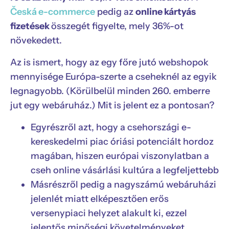
Česká e-commerce
pedig az
online kártyás
fizetések
összegét figyelte, mely 36%-ot
növekedett.
Az is ismert, hogy az egy főre jutó webshopok
mennyisége Európa-szerte a cseheknél az egyik
legnagyobb. (Körülbelül minden 260. emberre
jut egy webáruház.) Mit is jelent ez a pontosan?
Egyrészről azt, hogy a csehországi e-
kereskedelmi piac óriási potenciált hordoz
magában, hiszen európai viszonylatban a
cseh online vásárlási kultúra a legfeljettebb
Másrészről pedig a nagyszámú webáruházi
jelenlét miatt elképesztően erős
versenypiaci helyzet alakult ki, ezzel
jelentős minőségi követelményeket