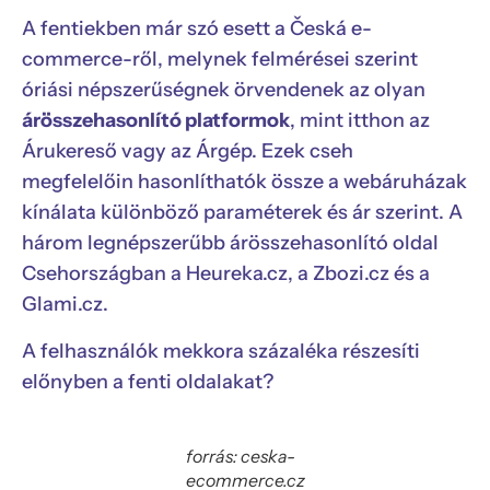
A fentiekben már szó esett a Česká e-
commerce-ről, melynek felmérései szerint
óriási népszerűségnek örvendenek az olyan
árösszehasonlító platformok
, mint itthon az
Árukereső vagy az Árgép. Ezek cseh
megfelelőin hasonlíthatók össze a webáruházak
kínálata különböző paraméterek és ár szerint. A
három legnépszerűbb árösszehasonlító oldal
Csehországban a Heureka.cz, a Zbozi.cz és a
Glami.cz.
A felhasználók mekkora százaléka részesíti
előnyben a fenti oldalakat?
forrás: ceska-
ecommerce.cz