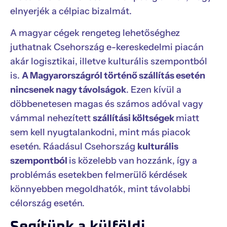
elnyerjék a célpiac bizalmát.
A magyar cégek rengeteg lehetőséghez
juthatnak Csehország e-kereskedelmi piacán
akár logisztikai, illetve kulturális szempontból
is.
A Magyarországról történő szállítás esetén
nincsenek nagy távolságok
. Ezen kívül a
döbbenetesen magas és számos adóval vagy
vámmal nehezített
szállítási költségek
miatt
sem kell nyugtalankodni, mint más piacok
esetén. Ráadásul Csehország
kulturális
szempontból
is közelebb van hozzánk, így a
problémás esetekben felmerülő kérdések
könnyebben megoldhatók, mint távolabbi
célország esetén.
Segítünk a külföldi