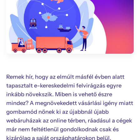
Remek hír, hogy az elmúlt másfél évben alatt
tapasztalt e-kereskedelmi felvirágzás egyre
inkább növekszik. Miben is vehető észre
mindez? A megnövekedett vásárlási igény miatt
gombamód nőnek ki az újabbnál újabb
webáruházak az online térben, ráadásul a cégek
már nem feltétlenül gondolkodnak csak és
kizárólag a saját országhatárokon belül.