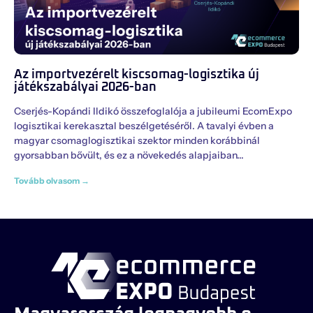
Az importvezérelt kiscsomag-logisztika új
játékszabályai 2026-ban
Cserjés-Kopándi Ildikó összefoglalója a jubileumi EcomExpo
logisztikai kerekasztal beszélgetéséről. A tavalyi évben a
magyar csomaglogisztikai szektor minden korábbinál
gyorsabban bővült, és ez a növekedés alapjaiban
Tovább olvasom →