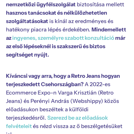
nemzetközi ügyfélszolgálat
biztosítása mellett
hasznos tanácsokat és nélkülözhetetlen
szolgáltatásokat
is kínál az eredményes és
hatékony piacra lépés érdekében.
Mindemellett
az
ingyenes, személyre szabott konzultáció
már
az első lépéseknél is szakszerű és biztos
segítséget nyújt.
Kíváncsi vagy arra, hogy a Retro Jeans hogyan
terjeszkedett Csehországban?
A 2022-es
Ecommerce Expo-n Varga Krisztián (Retro
Jeans) és Perényi András (Webshippy) közös
előadásukon beszéltek a külföldi
terjeszkedésről.
Szerezd be az előadások
felvételeit
és nézd vissza az ő beszélgetésüket