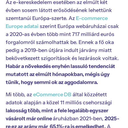
Az e-kereskedelem esetében az elmúlt két
évben sosem látott erősödésének lehettünk
szemtanúi Európa-szerte. Az
E-commerce
Europe adatai
szerint Európa webáruházai csak
a 2020-as évben több mint 717 milliárd eurós
forgalomról számolhattak be. Ennek a fő oka
pedig a 2019-ben útjára indult járvány miatt
bekövetkezett szigorítások és lezárások voltak.
Habár a növekedés enyhén lassuló tendenciát
mutatott az elmúlt hónapokban, mégis úgy
tűnik, hogy semmi ok az aggodalomra.
Mi több, az
eCommerce DB
által közzétett
adatok alapján a közel 11 milliós csehországi
lakosság több, mint a fele legalább egyszer
vásárolt már online
áruházban 2021-ben,
2025-
re ez az arány már 65,1%-ra is emelkedhet.
A