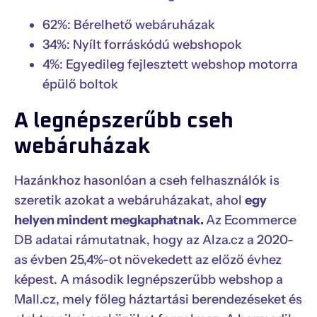
62%: Bérelhető webáruházak
34%: Nyílt forráskódú webshopok
4%: Egyedileg fejlesztett webshop motorra
épülő boltok
A legnépszerűbb cseh
webáruházak
Hazánkhoz hasonlóan a cseh felhasználók is
szeretik azokat a webáruházakat, ahol
egy
helyen mindent megkaphatnak.
Az Ecommerce
DB adatai rámutatnak, hogy az Alza.cz a 2020-
as évben 25,4%-ot növekedett az előző évhez
képest. A második legnépszerűbb webshop a
Mall.cz, mely főleg háztartási berendezéseket és