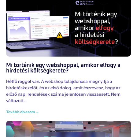
Mi történik egy webshoppal, amikor elfogy a
hirdetési költségkerete?
Hétfő reggel van. A webshop tulajdonosa megnyitja a
hirdetéskezelőt, és az első dolog, amit észrevesz, hogy az
előző napi rendelések száma jelentősen visszaesett. Nem
változott
Tovább olvasom →