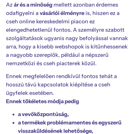
Az
ár és a minőség
mellett azonban érdemes
odafigyelni a
vásárlói élményre
is, hiszen ez a
cseh online kereskedelmi piacon ez
elengedhetetlenül fontos. A személyre szabott
szolgáltatások ugyanis nagy befolyással vannak
arra, hogy a kisebb webshopok is kitűnhessenek
a nagyobb szereplők, például a népszerű
nemzetközi és cseh piacterek közül.
Ennek megfelelően rendkívül fontos tehát a
hosszú távú kapcsolatok kiépítése a cseh
ügyfelek esetében.
Ennek tökéletes módja pedig
a vevőközpontúság,
a termékek problémamentes és egyszerű
visszaküldésének lehetősége,