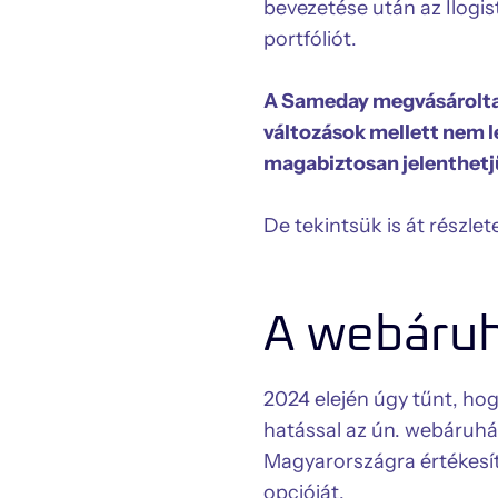
bevezetése után az Ilogis
portfóliót.
A Sameday megvásárolta a 
változások mellett nem l
magabiztosan jelenthetjü
De tekintsük is át részl
A webáruh
2024 elején úgy tűnt, hog
hatással az ún. webáruhá
Magyarországra értékesít
opcióját.