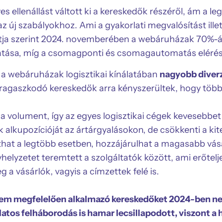
s ellenállást váltott ki a kereskedők részéről, ám a le
z új szabályokhoz. Ami a gyakorlati megvalósítást ill
rtja szerint 2024. novemberében a webáruházak 70%-á
ltatása, míg a csomagponti és csomagautomatás elérés
a webáruházak logisztikai kínálatában
nagyobb diverz
 ragaszkodó kereskedők arra kényszerültek, hogy több 
 a volument, így az egyes logisztikai cégek kevesebbe
 alkupozícióját az ártárgyalásokon, de csökkenti a ki
zthat a legtöbb esetben, hozzájárulhat a magasabb vá
yhelyzetet teremtett a szolgáltatók között, ami erőte
 a vásárlók, vagyis a címzettek felé is.
nem megfelelően alkalmazó kereskedőket 2024-ben ne
latos felháborodás is hamar lecsillapodott, viszont a