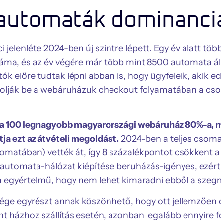
automaták dominanci
elenléte 2024-ben új szintre lépett. Egy év alatt töb
áma, és az év végére már több mint 8500 automata ál
tók előre tudtak lépni abban is, hogy ügyfeleik, akik e
olják be a webáruházuk checkout folyamatában a c
.
 a 100 legnagyobb magyarországi webáruház 80%-a, 
ja ezt az átvételi megoldást.
2024-ben a teljes csoma
matában) vették át, így 8 százalékpontot csökkent a 
utomata-hálózat kiépítése beruházás-igényes, ezért 
a egyértelmű, hogy nem lehet kimaradni ebből a sze
ge egyrészt annak köszönhető, hogy ott jellemzően o
nt házhoz szállítás esetén, azonban legalább ennyire 