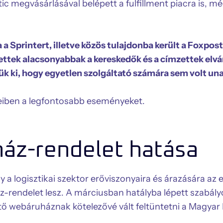
tic megvásárlásával belépett a fulfillment piacra is, m
Sprintert, illetve közös tulajdonba került a Foxpost 
ettek alacsonyabbak a kereskedők és a címzettek elvá
k ki, hogy egyetlen szolgáltató számára sem volt un
eteiben a legfontosabb eseményeket.
áz-rendelet hatása
y a logisztikai szektor erőviszonyaira és árazására az
z-rendelet lesz. A márciusban hatályba lépett szabál
ő webáruháznak kötelezővé vált feltüntetni a Magyar 