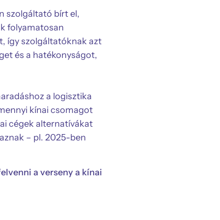
zolgáltató bírt el,
ők folyamatosan
, így szolgáltatóknak azt
éget és a hatékonyságot,
aradáshoz a logisztika
ó mennyi kínai csomagot
nai cégek alternatívákat
aznak – pl. 2025-ben
venni a verseny a kínai