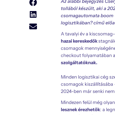
Az alábbi bejegyzés Cse
tollából készült, aki a 2
csomagautomata boom – 
logisztikában? című előa
A tavalyi év a kiscsomag-
hazai kereskedők
stagnál
csomagok mennyiségének 
checkout folyamatában a 
szolgáltatóknak.
Minden logisztikai cég s
csomagok kiszállításába
2024-ben már senki nem 
Mindezen felül még olya
lesznek érezhetők
: a le