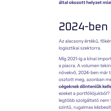
által okozott helyzet mia
2024-ben 
Az alacsony értékű, főké
logisztikai szektorra.
Míg 2021-ig a kínai impor
a piacra. A volumen tek
növekvő, 2024-ben már t
osztott meg, azonban még
cégeknek dönteniük kelle
ezeket a portfóliójukból
legtöbb szolgáltató nem 
szintű, rugalmas kézbesít