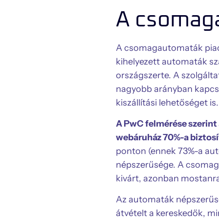
A csomag
A csomagautomaták piaci j
kihelyezett automaták sz
országszerte. A szolgálta
nagyobb arányban kapcs
kiszállítási lehetőséget is
A PwC felmérése szerint
webáruház 70%-a biztosít
ponton (ennek 73%-a auto
népszerűsége. A csomaga
kivárt, azonban mostanr
Az automaták népszerűsé
átvételt a kereskedők, mi