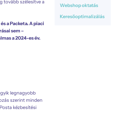
ég tovább szélesítve a
Webshop oktatás
Keresőoptimalizálás
és a Packeta. A piaci
rásai sem –
almas a 2024-es év.
 egyik legnagyobb
yozás szerint minden
Posta kézbesítési