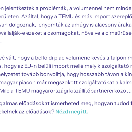
 jelentkeztek a problémák, a volumennel nem minden s
rületen. Azáltal, hogy a TEMU és más import szerepl
gyan dolgoznak, lenyomták az amúgy is alacsony árakat
bevállalják-e ezeket a csomagokat, növelve a címsűrűs
.
 vált, hogy a belföldi piac volumene kevés a talpon m
s, hogy az EU-n belüli import mellé melyik szolgáltat
A helyzetet tovább bonyolítja, hogy hosszabb távon a kí
 magyar piacon már megszokott szolgáltatókat alkalm
iMile a TEMU magyarországi kiszállítópartnerei között.
lmas előadásokat ismerheted meg, hogyan tudod fel
ekelnek az előadások?
Nézd meg itt.