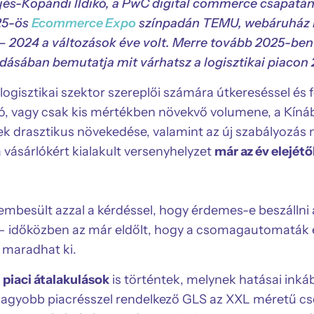
rjés-Kopándi Ildikó, a PwC digital commerce csapat
025-ös
Ecommerce Expo
színpadán TEMU, webáruház r
2024 a változások éve volt. Merre tovább 2025-ben
dásában bemutatja mit várhatsz a logisztikai piacon
logisztikai szektor szereplői számára útkereséssel és f
ó, vagy csak kis mértékben növekvő volumene, a Kíná
drasztikus növekedése, valamint az új szabályozás 
vásárlókért kialakult versenyhelyzet
már az év elejétő
zembesült azzal a kérdéssel, hogy érdemes-e beszállni
 – időközben az már eldőlt, hogy a csomagautomaták 
maradhat ki.
n
piaci átalakulások
is történtek, melynek hatásai inká
gnagyobb piacrésszel rendelkező GLS az XXL méretű c