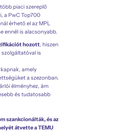
gtöbb piaci szereplő
eti, a PwC Top700
nál érhető el az MPL
e ennél is alacsonyabb.
ifikációt hozott
, hiszen
szolgáltatóval is
t kapnak, amely
tettségüket a szezonban.
sárlói élményhez, ám
ljesebb és tudatosabb
m szankcionálták, és az
 helyét átvette a TEMU