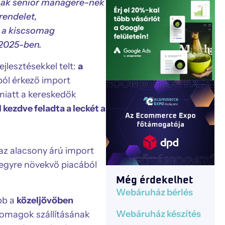
ának senior managere-nek
endelet,
 a kiscsomag
 2025-ben.
ejlesztésekkel telt:
a
ból érkező import
miatt a kereskedők
l kezdve feladta a leckét a
 az alacsony árú import
egyre növekvő piacából
Még érdekelhet
Webáruház bérlés
bb a
közeljövőben
Webáruház készítés
somagok szállításának