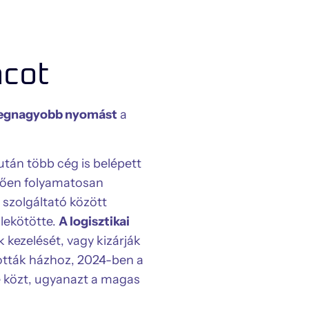
acot
legnagyobb nyomást
a
után több cég is belépett
ődően folyamatosan
szolgáltató között
 lekötötte.
A logisztikai
kezelését, vagy kizárják
ották házhoz, 2024-ben a
e közt, ugyanazt a magas