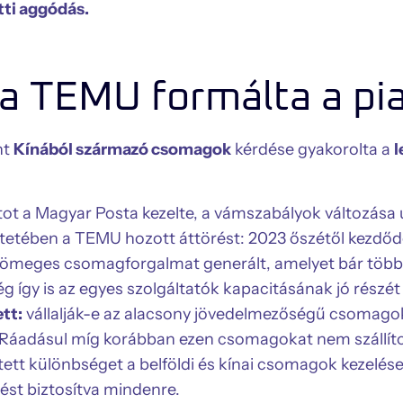
tti aggódás.
a TEMU formálta a pi
nt
Kínából származó csomagok
kérdése gyakorolta a
tot a Magyar Posta kezelte, a vámszabályok változása 
intetében a TEMU hozott áttörést: 2023 őszétől kezd
ömeges csomagforgalmat generált, amelyet bár több 
 így is az egyes szolgáltatók kapacitásának jó részét
tt:
vállalják-e az alacsony jövedelmezőségű csomagok 
? Ráadásul míg korábban ezen csomagokat nem szállít
tett különbséget a belföldi és kínai csomagok kezelés
ést biztosítva mindenre.