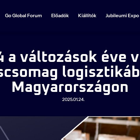
Go Global Forum
Előadók
Kiállítók
Jubileumi Expo
 a változások éve v
scsomag logisztiká
Magyarországon
2025.01.24.