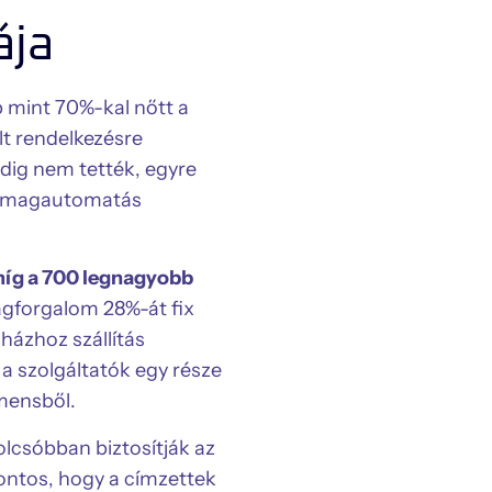
ája
b mint 70%-kal nőtt a
lt rendelkezésre
ddig nem tették, egyre
somagautomatás
míg a 700 legnagyobb
gforgalom 28%-át fix
házhoz szállítás
a szolgáltatók egy része
gmensből.
lcsóbban biztosítják az
fontos, hogy a címzettek