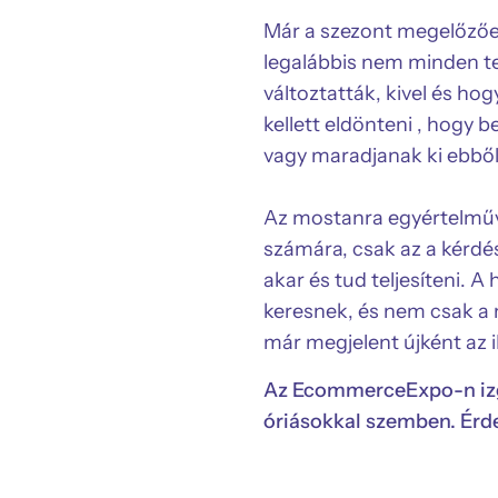
Már a szezont megelőzően
legalábbis nem minden te
változtatták, kivel és ho
kellett eldönteni , hogy 
vagy maradjanak ki ebből
Az mostanra egyértelművé
számára, csak az a kérdé
akar és tud teljesíteni. 
keresnek, és nem csak a
már megjelent újként az 
Az EcommerceExpo-n izga
óriásokkal szemben. Érd