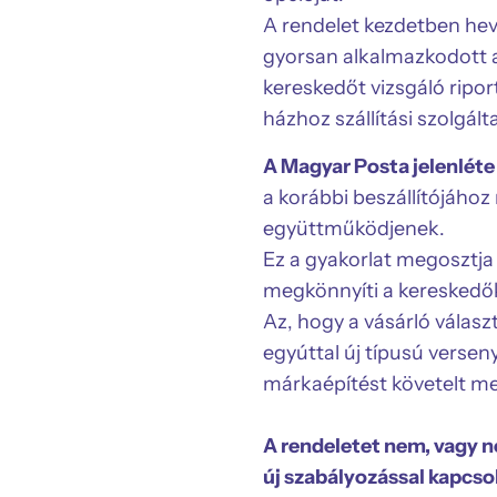
A rendelet kezdetben heve
gyorsan alkalmazkodott a
kereskedőt vizsgáló ripo
házhoz szállítási szolgá
A Magyar Posta jelenléte
a korábbi beszállítójához
együttműködjenek.
Ez a gyakorlat megosztja
megkönnyíti a kereskedők
Az, hogy a vásárló válas
egyúttal új típusú versen
márkaépítést követelt meg
A rendeletet nem, vagy 
új szabályozással kapcso