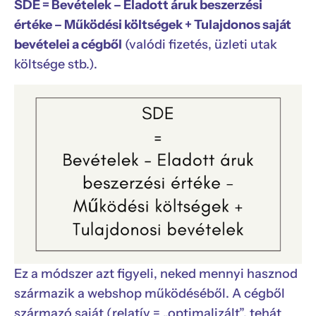
SDE = Bevételek – Eladott áruk beszerzési
értéke – Működési költségek + Tulajdonos saját
bevételei a cégből
(valódi fizetés, üzleti utak
költsége stb.).
Ez a módszer azt figyeli, neked mennyi hasznod
származik a webshop működéséből. A cégből
származó saját (relatív = „optimalizált”, tehát