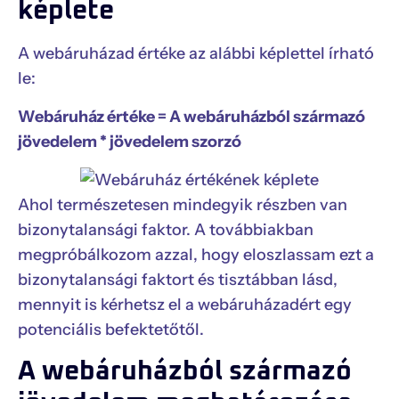
képlete
A webáruházad értéke az alábbi képlettel írható
le:
Webáruház értéke = A webáruházból származó
jövedelem * jövedelem szorzó
Ahol természetesen mindegyik részben van
bizonytalansági faktor. A továbbiakban
megpróbálkozom azzal, hogy eloszlassam ezt a
bizonytalansági faktort és tisztábban lásd,
mennyit is kérhetsz el a webáruházadért egy
potenciális befektetőtől.
A webáruházból származó