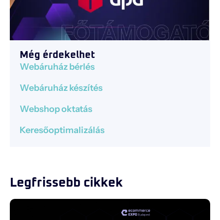
Még érdekelhet
Webáruház bérlés
Webáruház készítés
Webshop oktatás
Keresőoptimalizálás
Legfrissebb cikkek