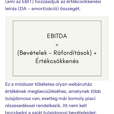
(ami az EBIT) hozzáadjuk az értékcsökkenési
leírás (DA – amortizáció) összegét.
Ez a módszer tökéletes olyan webáruház
értékének megbecsüléséhez, amelynek több
tulajdonosa van, esetleg már komoly piaci
részesedéssel rendelkezik. Itt nem kell
hozzáadni a saját tulajdonosi bevételeidet,