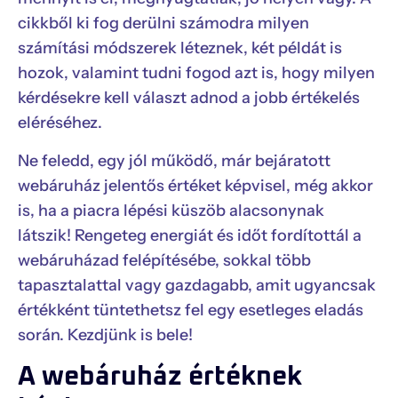
cikkből ki fog derülni számodra milyen
számítási módszerek léteznek, két példát is
hozok, valamint tudni fogod azt is, hogy milyen
kérdésekre kell választ adnod a jobb értékelés
eléréséhez.
Ne feledd, egy jól működő, már bejáratott
webáruház jelentős értéket képvisel, még akkor
is, ha a piacra lépési küszöb alacsonynak
látszik! Rengeteg energiát és időt fordítottál a
webáruházad felépítésébe, sokkal több
tapasztalattal vagy gazdagabb, amit ugyancsak
értékként tüntethetsz fel egy esetleges eladás
során. Kezdjünk is bele!
A webáruház értéknek