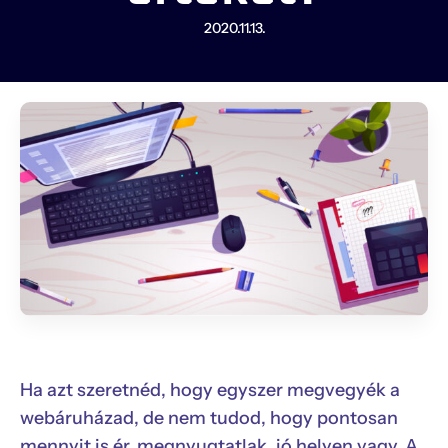
2020.11.13.
Ha azt szeretnéd, hogy egyszer megvegyék a
webáruházad, de nem tudod, hogy pontosan
mennyit is ér, megnyugtatlak, jó helyen vagy. A