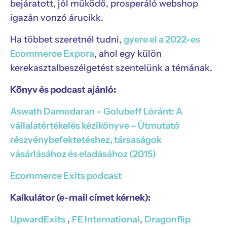
bejáratott, jól működő, prosperáló webshop
igazán vonzó árucikk.
Ha többet szeretnél tudni,
gyere el a 2022-es
Ecommerce Expora
, ahol egy külön
kerekasztalbeszélgetést szentelünk a témának.
Könyv és podcast ajánló:
Aswath Damodaran – Golubeff Lóránt: A
vállalatértékelés kézikönyve – Útmutató
részvénybefektetéshez, társaságok
vásárlásához és eladásához (2015)
Ecommerce Exits podcast
Kalkulátor (e-mail címet kérnek):
UpwardExits
,
FE International
,
Dragonflip