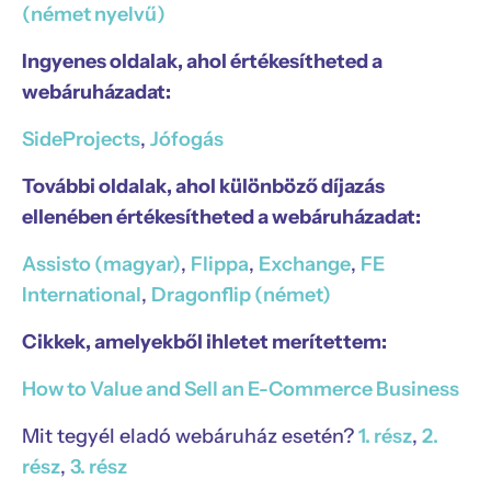
(német nyelvű)
Ingyenes oldalak, ahol értékesítheted a
webáruházadat:
SideProjects
,
Jófogás
További oldalak, ahol különböző díjazás
ellenében értékesítheted a webáruházadat:
Assisto (magyar)
,
Flippa
,
Exchange
,
FE
International
,
Dragonflip (német)
Cikkek, amelyekből ihletet merítettem:
How to Value and Sell an E-Commerce Business
Mit tegyél eladó webáruház esetén?
1. rész
,
2.
rész
,
3. rész