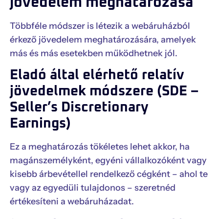
jövedelem meghatározása
Többféle módszer is létezik a webáruházból
érkező jövedelem meghatározására, amelyek
más és más esetekben működhetnek jól.
Eladó által elérhető relatív
jövedelmek módszere (SDE –
Seller’s Discretionary
Earnings)
Ez a meghatározás tökéletes lehet akkor, ha
magánszemélyként, egyéni vállalkozóként vagy
kisebb árbevétellel rendelkező cégként – ahol te
vagy az egyedüli tulajdonos – szeretnéd
értékesíteni a webáruházadat.