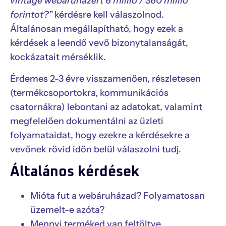
vintage webáruházért 6 millió / 360 millió
forintot?”
kérdésre kell válaszolnod.
Általánosan megállapítható, hogy ezek a
kérdések a leendő vevő bizonytalanságát,
kockázatait mérséklik.
Érdemes 2-3 évre visszamenően, részletesen
(termékcsoportokra, kommunikációs
csatornákra) lebontani az adatokat, valamint
megfelelően dokumentálni az üzleti
folyamataidat, hogy ezekre a kérdésekre a
vevőnek rövid időn belül válaszolni tudj.
Általános kérdések
Mióta fut a webáruházad? Folyamatosan
üzemelt-e azóta?
Mennyi terméked van feltöltve,