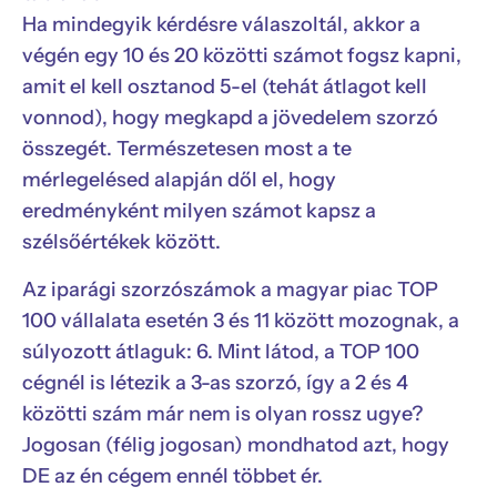
Ha mindegyik kérdésre válaszoltál, akkor a
végén egy 10 és 20 közötti számot fogsz kapni,
amit el kell osztanod 5-el (tehát átlagot kell
vonnod), hogy megkapd a jövedelem szorzó
összegét. Természetesen most a te
mérlegelésed alapján dől el, hogy
eredményként milyen számot kapsz a
szélsőértékek között.
Az iparági szorzószámok a magyar piac TOP
100 vállalata esetén 3 és 11 között mozognak, a
súlyozott átlaguk: 6. Mint látod, a TOP 100
cégnél is létezik a 3-as szorzó, így a 2 és 4
közötti szám már nem is olyan rossz ugye?
Jogosan (félig jogosan) mondhatod azt, hogy
DE az én cégem ennél többet ér.