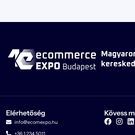
Magyaror
keresked
Elérhetőség
Kövess m
info@ecomexpo.hu
+36 1 234 5011