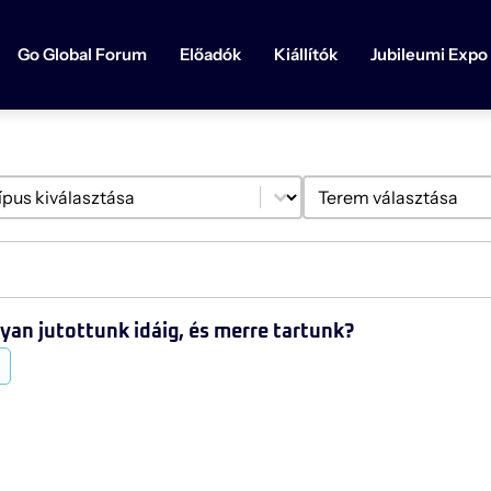
Go Global Forum
Előadók
Kiállítók
Jubileumi Expo
ntent
Select content
ípus szűrő
Helyszín szűrő
yan jutottunk idáig, és merre tartunk?