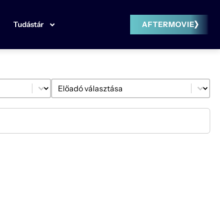
Tudástár
AFTERMOVIE
Select content
Előadó szűrő