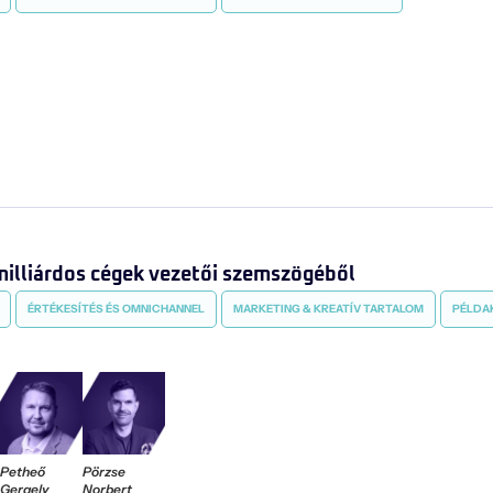
illiárdos cégek vezetői szemszögéből
ÉRTÉKESÍTÉS ÉS OMNICHANNEL
MARKETING & KREATÍV TARTALOM
PÉLDAK
Petheő
Pörzse
Gergely
Norbert