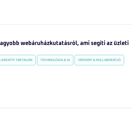
agyobb webáruházkutatásról, ami segíti az üzleti
 KREATÍV TARTALOM
TECHNOLÓGIA & AI
VERSENY & KOLLABORÁCIÓ