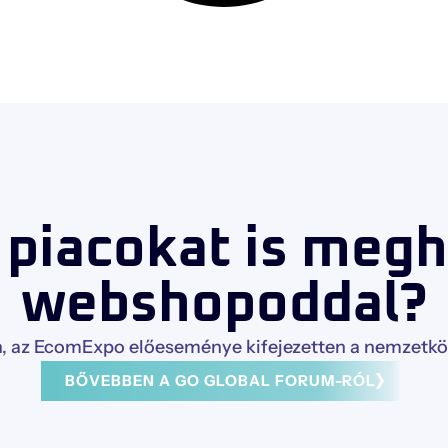
 piacokat is meg
webshopoddal?
 az EcomExpo előeseménye kifejezetten a nemzetközi
BŐVEBBEN A GO GLOBAL FORUM-RÓL