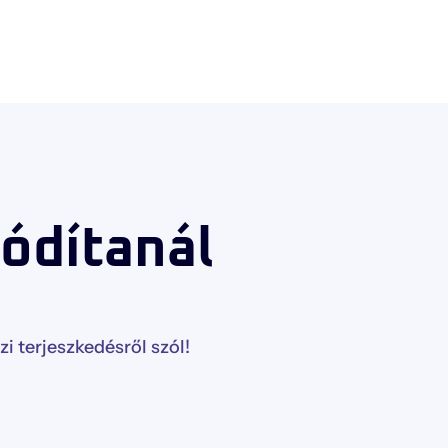
hódítanál
 terjeszkedésről szól!