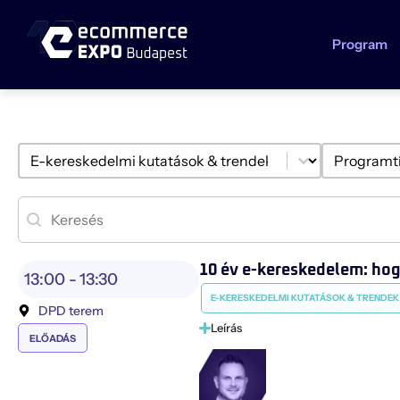
Program
Select content
Select co
Témakör szűrő
Programt
Search content
Kereső
10 év e-kereskedelem: hog
13:00 -
13:30
E-KERESKEDELMI KUTATÁSOK & TRENDEK
DPD terem
Leírás
ELŐADÁS