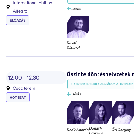
International Hall by
Leírás
Allegro
ELŐADÁS
David
Cikanek
Őszinte döntéshelyzetek m
12:00 -
12:30
E-KERESKEDELMI KUTATÁSOK & TRENDEK
Cecz terem
Leírás
HOT SEAT
Donáth
Deák András
Őri Gergely
Fruzsina