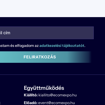
astam és elfogadom az
adatkezelési tájékoztatót
.
FELIRATKOZÁS
Együttműködés
Kiállító:
kiallito@ecomexpo.hu
k
Előadó:
event@ecomexpo.hu